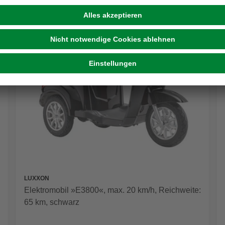
LUXXON
Elektromobil »E3800«, max. 20 km/h, Reichweite:
65 km, schwarz