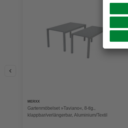
MERXX
Gartenmöbelset »Taviano«, 8-tlg.,
klappbar/verlängerbar, Aluminium/Textil