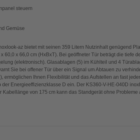
enpanel steuern
 und Gemüse
look-az bietet mit seinen 359 Litern Nutzinhalt genügend Plat
 60,0 x 66,0 cm (HxBxT). Bei geöffneter Tür beträgt die tiefe d
gelung (elektronisch). Glasablagen (5) im Kühlteil und 4 Türabl
rnt Sie bei offener Tür über ein Signal um Abtauen zu verhind
, ermöglichen Ihnen Flexibilität und das Aufstellen an fast je
 der Energieeffizienzklasse D ein. Der KS360-V-HE-040D inoxl
er Kabellänge von 175 cm kann das Standgerät ohne Probleme a