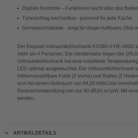
Digitale Kontrolle – Funktionen leicht über das Bedi
Türanschlag wechselbar - passend für jede Küche
Gemüseschublade - sorgt für länger haltbares Obst
Der Exquisit Vollraumkühlschrank KS360-V-HE-040D inox
mehr als 4 Personen. Die Gerätemaße liegen bei 185,0 x
Vollraumkühlschrank hat eine installierte Temperaturre
LED optimal ausgeleuchtet. Der Vollraumkühlschrank wa
Höhenverstellbare Füße (2 Vorne) und Rollen (2 Hinten)
sich mit einem Verbrauch von 94,00 kWh/Jahr innerhalb
Geräuschentwicklung von nur 40 dB(A) re1pW. Mit ein
werden.
ARTIKELDETAILS