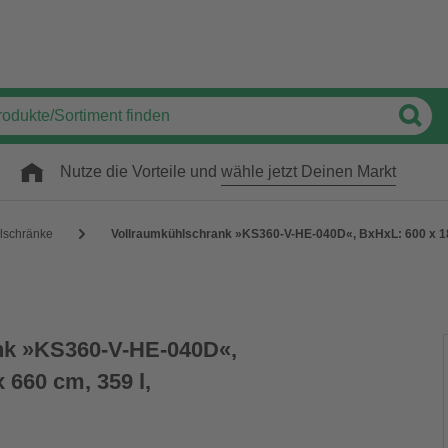
Nutze die Vorteile und
wähle jetzt Deinen Markt
lschränke
Vollraumkühlschrank »KS360-V-HE-040D«, BxHxL: 600 x 185
nk »KS360-V-HE-040D«,
 660 cm, 359 l,