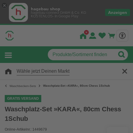
hagebau shop
Anzeigen
hagebau connect GmbH & Co. KG
KOSTENLOS- In Google Play
Wähle jetzt Deinen Markt
Waschplatz-Set »KARA«, 80cm Chess 1Schub
Waschbecken-Sets
GRATIS VERSAND
Waschplatz-Set »KARA«, 80cm Chess
1Schub
Online-Artikelnr.: 1449679