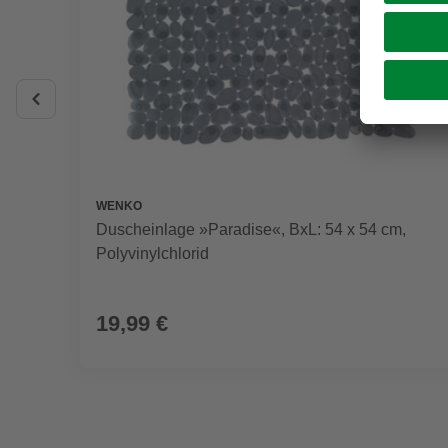
WENKO
Duscheinlage »Paradise«, BxL: 54 x 54 cm,
Polyvinylchlorid
19,99 €