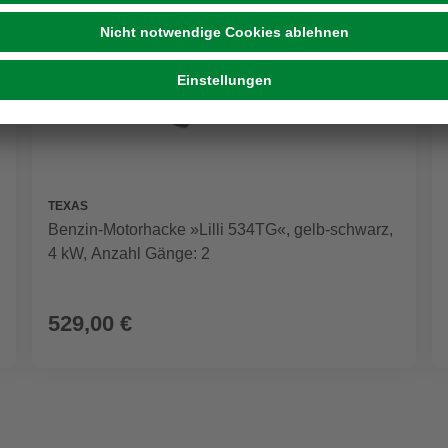
TEXAS
Benzin-Motorhacke »Lilli 534TG«, gelb-schwarz,
4 kW, Anzahl Gänge: 2
529,00 €