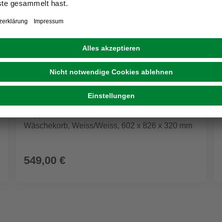
FACKELMANN
Doppel-Midischrank »Verona«, 2 Türen, inkl.
Wäschekorb, Weiss/Weiss, 602 x 826 x 320 mm
549,00 €