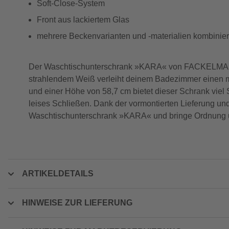
Soft-Close-System
Front aus lackiertem Glas
mehrere Beckenvarianten und -materialien kombinie
Der Waschtischunterschrank »KARA« von FACKELMANN ver
strahlendem Weiß verleiht deinem Badezimmer einen mod
und einer Höhe von 58,7 cm bietet dieser Schrank viel S
leises Schließen. Dank der vormontierten Lieferung und
Waschtischunterschrank »KARA« und bringe Ordnung u
ARTIKELDETAILS
HINWEISE ZUR LIEFERUNG