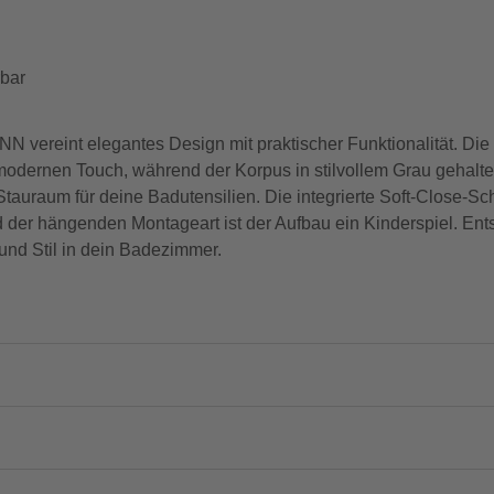
rbar
eint elegantes Design mit praktischer Funktionalität. Die F
ernen Touch, während der Korpus in stilvollem Grau gehalten i
tauraum für deine Badutensilien. Die integrierte Soft-Close-Sc
 der hängenden Montageart ist der Aufbau ein Kinderspiel. Ent
nd Stil in dein Badezimmer.