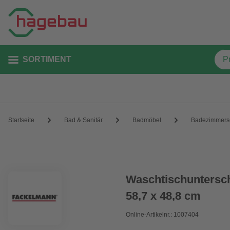
SORTIMENT
Startseite
Bad & Sanitär
Badmöbel
Badezimmers
Waschtischuntersc
58,7 x 48,8 cm
Online-Artikelnr.: 1007404