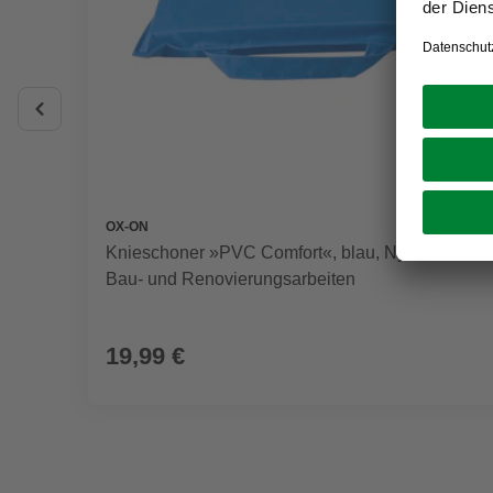
OX-ON
Knieschoner »PVC Comfort«, blau, Nylon, für
Bau- und Renovierungsarbeiten
19,99 €