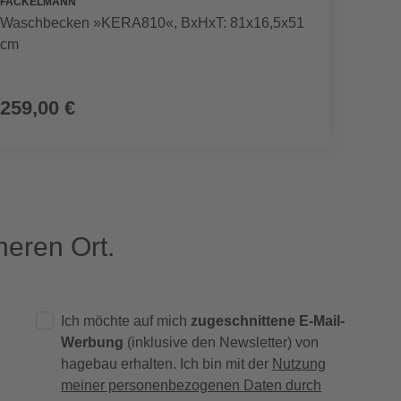
FACKELMANN
FACKE
Waschbecken »KERA810«, BxHxT: 81x16,5x51
Wasch
cm
259,00 €
333,
eren Ort.
Ich möchte auf mich
zugeschnittene E-Mail-
Werbung
(inklusive den Newsletter) von
hagebau erhalten. Ich bin mit der
Nutzung
meiner personenbezogenen Daten durch