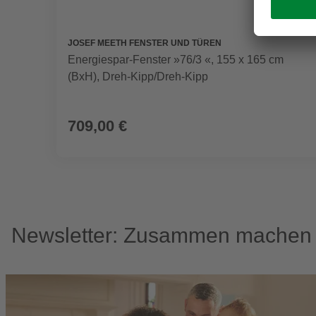
JOSEF MEETH FENSTER UND TÜREN
Energiespar-Fenster »76/3 «, 155 x 165 cm
(BxH), Dreh-Kipp/Dreh-Kipp
709,00 €
Newsletter: Zusammen machen w