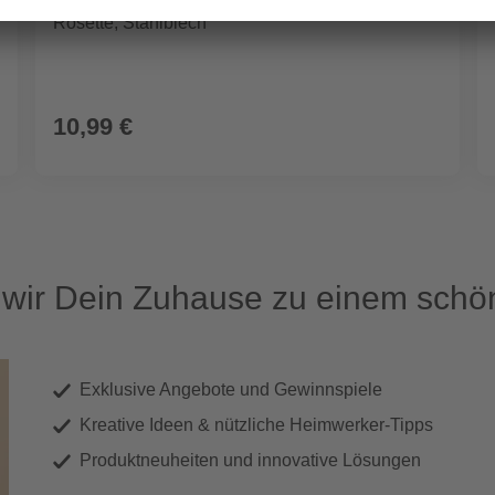
Rosette, Stahlblech
10,99 €
ir Dein Zuhause zu einem schön
Exklusive Angebote und Gewinnspiele
Kreative Ideen & nützliche Heimwerker-Tipps
Produktneuheiten und innovative Lösungen