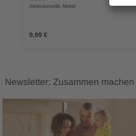
Abdeckrosette, Metall
9,99 €
Newsletter: Zusammen machen w