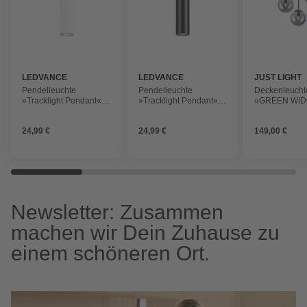
LEDVANCE
LEDVANCE
JUST LIGHT
Pendelleuchte
Pendelleuchte
Deckenleucht
»Tracklight Pendant«,
»Tracklight Pendant«,
»GREEN WID
GU10, 55mm, weiß,
GU10, schwarz, Stahl
flammig, quad
Stahl
Holz-natur
24,99 €
24,99 €
149,00 €
Newsletter: Zusammen
machen wir Dein Zuhause zu
einem schöneren Ort.