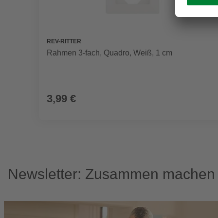
REV-RITTER
Rahmen 3-fach, Quadro, Weiß, 1 cm
3,99 €
Newsletter: Zusammen machen w