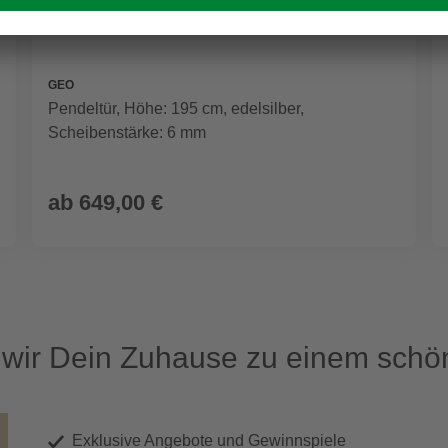
GEO
Pendeltür, Höhe: 195 cm, edelsilber,
Scheibenstärke: 6 mm
ab
649,00 €
ir Dein Zuhause zu einem schön
Exklusive Angebote und Gewinnspiele