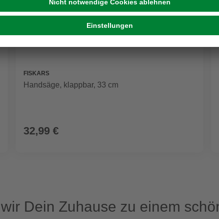
FISKARS
Handsäge, klappbar, 33 cm
32,99 €
ir Dein Zuhause zu einem schön