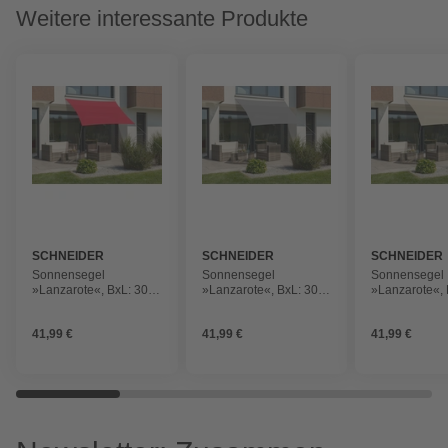
Weitere interessante Produkte
SCHNEIDER
SCHNEIDER
SCHNEIDER
SCHIRME
SCHIRME
SCHIRME
Sonnensegel
Sonnensegel
Sonnensegel
»Lanzarote«, BxL: 300
»Lanzarote«, BxL: 300
»Lanzarote«, 
x 250 cm, rechteckig,
x 250 cm, rechteckig,
x 250 cm, rech
Polyester
Polyester
Polyester
41,99 €
41,99 €
41,99 €