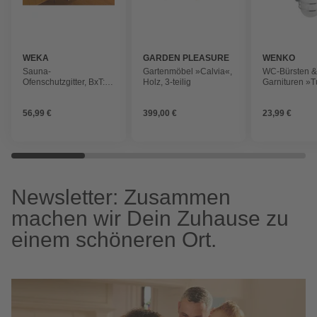
WEKA
GARDEN PLEASURE
WENKO
Sauna-
Gartenmöbel »Calvia«,
WC-Bürsten 
Ofenschutzgitter, BxT:
Holz, 3-teilig
Garnituren »T
60 x 48cm, fichtenholz
Loc®«, Stahl,
56,99 €
399,00 €
23,99 €
Newsletter: Zusammen
machen wir Dein Zuhause zu
einem schöneren Ort.