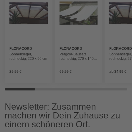
FLORACORD
FLORACORD
FLORACOR
Sonnensegel,
Pergola-Bausatz,
Sonnensegel,
rechteckig, 220 x 96 cm
rechteckig, 270 x 140
rechteckig, 2
cm
29,99 €
69,99 €
ab
34,99 €
Newsletter: Zusammen
machen wir Dein Zuhause zu
einem schöneren Ort.