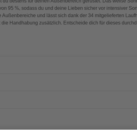
du bestens für deinen Außenbereich gerüstet. Das weiße So
von 95 %, sodass du und deine Lieben sicher vor intensiver So
e Außenbereiche und lässt sich dank der 34 mitgelieferten Lau
rt die Handhabung zusätzlich. Entscheide dich für dieses dur