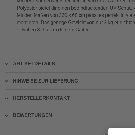
Mit dem Sonnensegel rechteckig von FLORACORD bist 
Polyester bietet dir einen beeindruckenden UV-Schutz 
Mit den Maßen von 330 x 68 cm passt es perfekt in viel
montieren. Das geringe Gewicht von nur 2 kg erleichte
stilvollen Schutz in deinem Garten.
ARTIKELDETAILS
HINWEISE ZUR LIEFERUNG
HERSTELLERKONTAKT
BEWERTUNGEN