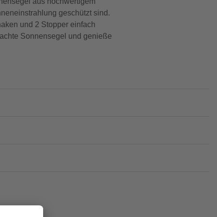
nnensegel aus hochwertigem
nneneinstrahlung geschützt sind.
fhaken und 2 Stopper einfach
chdachte Sonnensegel und genieße