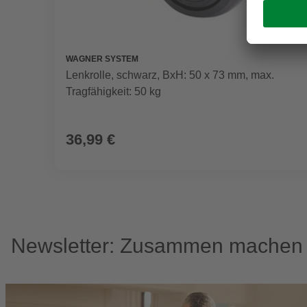
WAGNER SYSTEM
Lenkrolle, schwarz, BxH: 50 x 73 mm, max.
Tragfähigkeit: 50 kg
36,99 €
Newsletter: Zusammen machen w