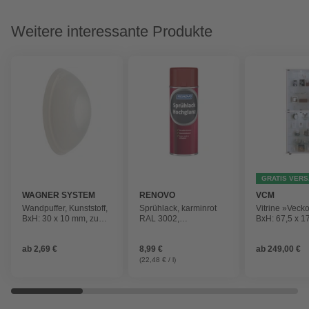
Weitere interessante Produkte
GRATIS VER
WAGNER SYSTEM
RENOVO
VCM
Wandpuffer, Kunststoff,
Sprühlack, karminrot
Vitrine »Veck
BxH: 30 x 10 mm, zum
RAL 3002,
BxH: 67,5 x 1
Schrauben oder
hochglänzend, 400ml
Holzwerkstoff
Kleben
ab
2,69 €
8,99 €
ab
249,00 €
(22,48 € / l)