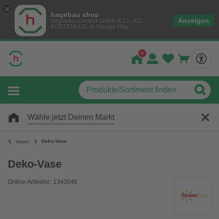
hagebau shop
Anzeigen
hagebau connect GmbH & Co. KG
KOSTENLOS- In Google Play
Wähle jetzt Deinen Markt
Deko-Vase
Vasen
Deko-Vase
Online-Artikelnr.: 1343040