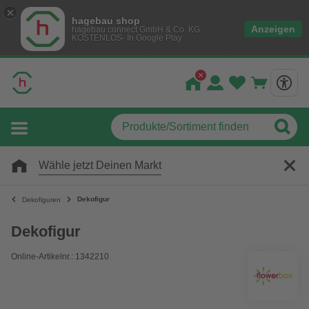
hagebau shop
Anzeigen
hagebau connect GmbH & Co. KG
KOSTENLOS- In Google Play
Wähle jetzt Deinen Markt
Dekofigur
Dekofiguren
Dekofigur
Online-Artikelnr.: 1342210