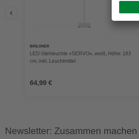
BRILONER
LED-Stehleuchte »SERVO«, weiß, Höhe: 183
cm, inkl. Leuchtmittel
64,99 €
Newsletter: Zusammen machen w