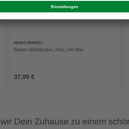
PEGGY PERFECT
Besen »Bulldozer«, Holz, mit Stiel
37,99 €
ir Dein Zuhause zu einem schön