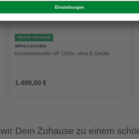
GRATIS VERSAND
IMPULS KÜCHEN
Küchenleerzeile »IP 1200«, ohne E-Geräte
1.499,00 €
ir Dein Zuhause zu einem schön