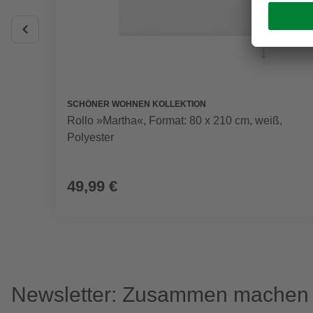
SCHÖNER WOHNEN KOLLEKTION
Rollo »Martha«, Format: 80 x 210 cm, weiß,
Polyester
49,99 €
Newsletter: Zusammen machen w