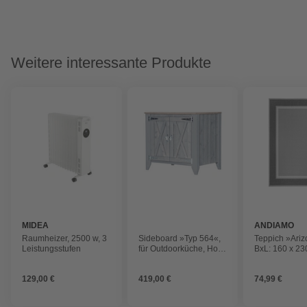
Weitere interessante Produkte
MIDEA
ANDIAMO
Raumheizer, 2500 w, 3
Sideboard »Typ 564«,
Teppich »Ariz
Leistungsstufen
für Outdoorküche, Holz,
BxL: 160 x 23
hellGrau, 1 Fachboden
anthrazit
129,00 €
419,00 €
74,99 €