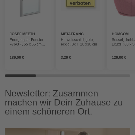
JOSEF MEETH
METAFRANC
HOMCOM
FENSTER UND
Energiespar-Fenster
Hinweisschild, gelb,
Sessel, drehb
TÜREN
»76/3 «, 55 x 65 cm
eckig, BxH: 20 x30 cm
LxBxH: 60 x 5
(BxH), Dreh-Kipp, DIN
rechts
189,00 €
3,29 €
129,00 €
Newsletter: Zusammen
machen wir Dein Zuhause zu
einem schöneren Ort.