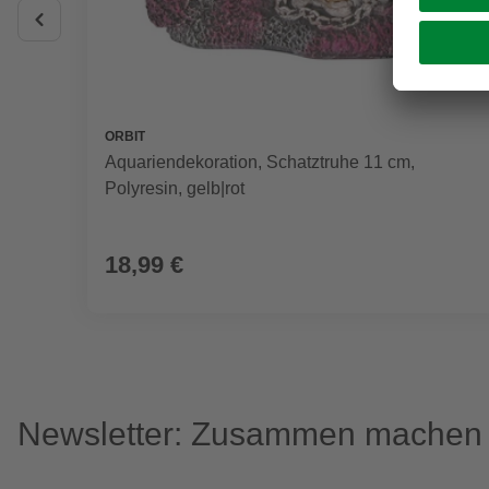
ORBIT
Aquariendekoration, Schatztruhe 11 cm,
Polyresin, gelb|rot
18,99 €
Newsletter: Zusammen machen w