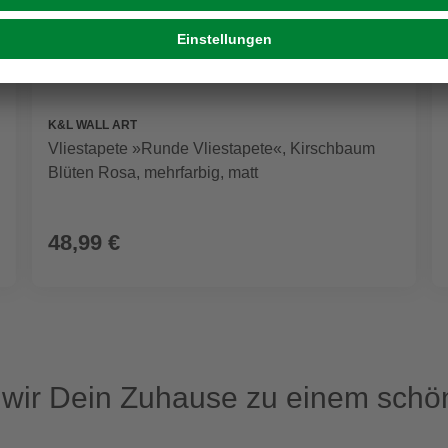
K&L WALL ART
Vliestapete »Runde Vliestapete«, Kirschbaum
Blüten Rosa, mehrfarbig, matt
48,99 €
ir Dein Zuhause zu einem schön