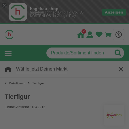
hagebau shop
Anzeigen
hagebau connect GmbH & Co. KG
KOSTENLOS- In Google Play
Wähle jetzt Deinen Markt
Tierfigur
Dekofiguren
Tierfigur
Online-Artikelnr.: 1342216