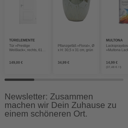
TÜRELEMENTE
MULTONA
BORNE
Tür »Prestige
Pflanzgefäß »Floral«, Ø
Lackspraydos
Weißlack«, rechts, 61 x
x H: 30,5 x 31 cm, grün
»Multona Lac
198,5 cm
weiß, glänzend
149,00 €
34,99 €
14,99 €
(37,48 € / l)
Newsletter: Zusammen
machen wir Dein Zuhause zu
einem schöneren Ort.