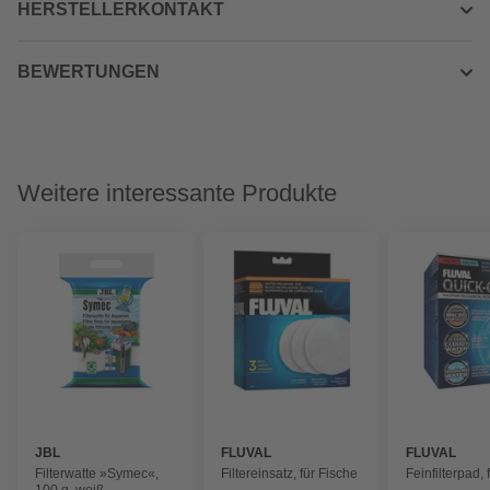
HERSTELLERKONTAKT
BEWERTUNGEN
Weitere interessante Produkte
JBL
FLUVAL
FLUVAL
Filterwatte »Symec«,
Filtereinsatz, für Fische
Feinfilterpad, 
100 g, weiß