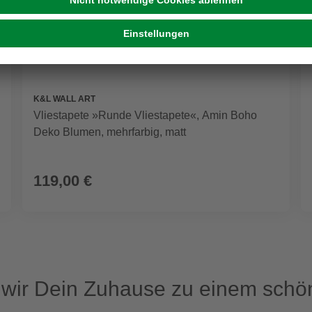
K&L WALL ART
Vliestapete »Runde Vliestapete«, Amin Boho
Deko Blumen, mehrfarbig, matt
119,00 €
ir Dein Zuhause zu einem schön