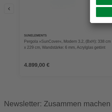
SUNELEMENTS
Pergola »SunCover«, Modern 3.2, (BxH): 338 cm
x 229 cm, Wandstärke: 6 mm, Acrylglas getönt
4.899,00 €
Newsletter: Zusammen machen w