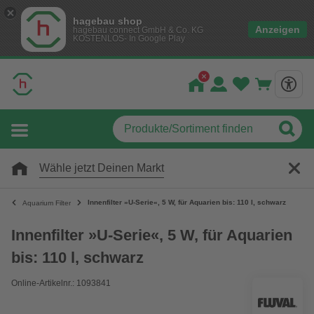
hagebau shop
Anzeigen
hagebau connect GmbH & Co. KG
KOSTENLOS- In Google Play
Wähle jetzt Deinen Markt
Innenfilter »U-Serie«, 5 W, für Aquarien bis: 110 l, schwarz
Aquarium Filter
Innenfilter »U-Serie«, 5 W, für Aquarien
bis: 110 l, schwarz
Online-Artikelnr.: 1093841