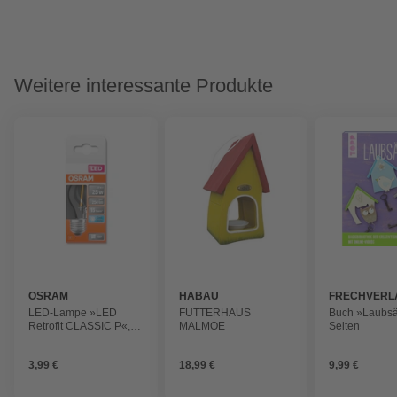
Weitere interessante Produkte
OSRAM
HABAU
FRECHVERL
LED-Lampe »LED
FUTTERHAUS
Buch »Laubsä
Retrofit CLASSIC P«,
MALMOE
Seiten
2,5 W, 240 V
3,99 €
18,99 €
9,99 €