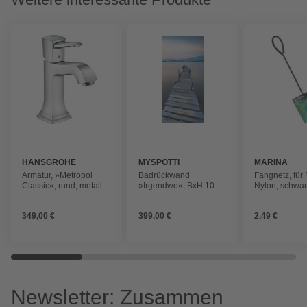
HANSGROHE
MYSPOTTI
MARINA
Armatur, »Metropol
Badrückwand
Fangnetz, für 
Classic«, rund, metall,
»Irgendwo«, BxH:100
Nylon, schwar
chromfarben
cm x 210 cm, blau
cm
349,00 €
399,00 €
2,49 €
Newsletter: Zusammen