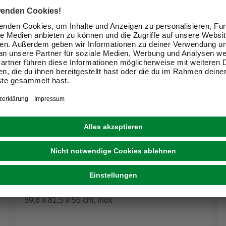
EXQUISIT
Geschirrspüler »EGSP9614-E-030B«, BxHxT:
59,8 x 81,5 x 55 cm, inox