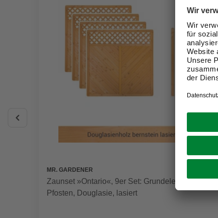
MR. GARDENER
Zaunset »Ontario«, 9er Set: Grundelemente, 5
Pfosten, Douglasie, lasiert