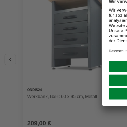
ONDIS24
Werkbank, BxH: 60 x 95 cm, Metall
209,00 €