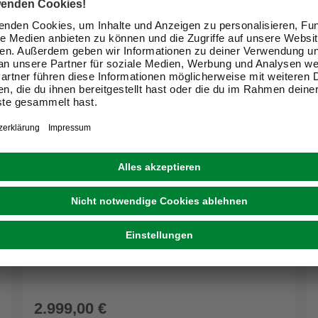
AL BRIEFKASTENSYSTEME
Briefkasten, Parteien: 15, Freistehend, BxHxT:
84,6 x 170 x 27,5 cm
2.999,00 €