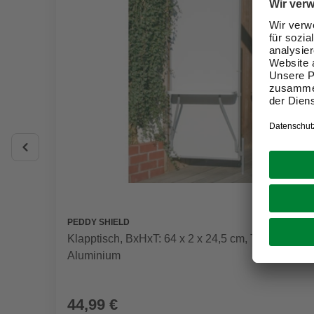
PEDDY SHIELD
Klapptisch, BxHxT: 64 x 2 x 24,5 cm, Tischplatte:
Aluminium
44,99 €