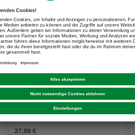
CASAYA
LED-Lichterkette »LED Micro«, 360 Lichter,
warmweiß
27,99 €