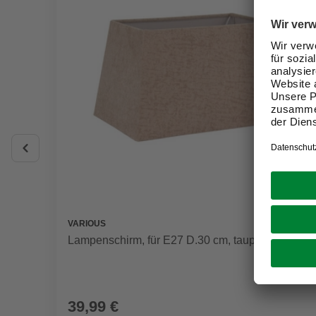
VARIOUS
Lampenschirm, für E27 D.30 cm, taupe
39,99 €