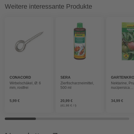
Weitere interessante Produkte
CONACORD
SERA
GARTENKR
Wirbelschäkel, Ø: 6
Zierfischarzneimittel,
Nektarine, Pr
mm, rostfrei
500 ml
nucipersica
»Flavortop«, F
süß
5,99 €
20,99 €
34,99 €
(41,98 € / l)