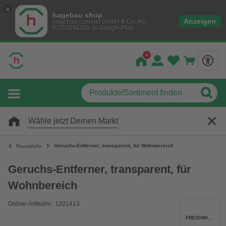
hagebau shop
Anzeigen
hagebau connect GmbH & Co. KG
KOSTENLOS- In Google Play
Wähle jetzt Deinen Markt
Geruchs-Entferner, transparent, für Wohnbereich
Raumdüfte
Geruchs-Entferner, transparent, für
Wohnbereich
Online-Artikelnr.: 1201413
FRESHWAVE