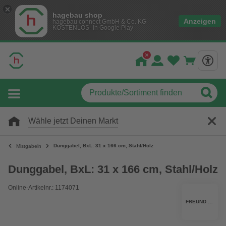
hagebau shop
Anzeigen
hagebau connect GmbH & Co. KG
KOSTENLOS- In Google Play
Wähle jetzt Deinen Markt
Dunggabel, BxL: 31 x 166 cm, Stahl/Holz
Mistgabeln
Dunggabel, BxL: 31 x 166 cm, Stahl/Holz
Online-Artikelnr.: 1174071
FREUND VICTORIA