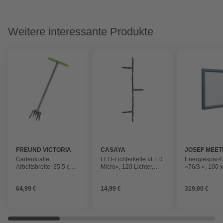
Weitere interessante Produkte
FREUND VICTORIA
CASAYA
JOSEF MEET
FENSTER U
Gartenkralle,
LED-Lichterkette »LED
Energiespar-F
TÜREN
Arbeitsbreite: 35,5 cm,
Micro«, 120 Lichter,
»76/3 «, 100 
Länge: 102 cm, Stahl
goldweiß
(BxH), Dreh-K
rechts
64,99 €
14,99 €
319,00 €