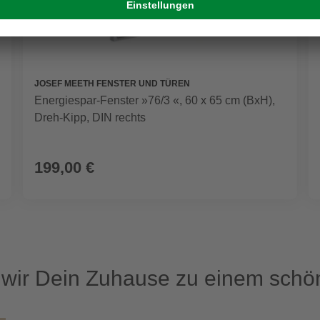
JOSEF MEETH FENSTER UND TÜREN
Energiespar-Fenster »76/3 «, 60 x 65 cm (BxH),
Dreh-Kipp, DIN rechts
199,00 €
ir Dein Zuhause zu einem schön