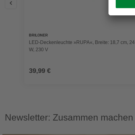
BRILONER
LED-Deckenleuchte »RUPA«, Breite: 18,7 cm, 24
W, 230 V
39,99 €
Newsletter: Zusammen machen w