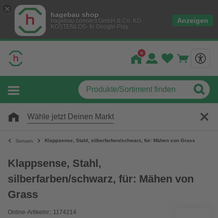
hagebau shop
Anzeigen
hagebau connect GmbH & Co. KG
KOSTENLOS- In Google Play
Wähle jetzt Deinen Markt
Klappsense, Stahl, silberfarben/schwarz, für: Mähen von Grass
Sensen
Klappsense, Stahl,
silberfarben/schwarz, für: Mähen von
Grass
Online-Artikelnr.: 1174214