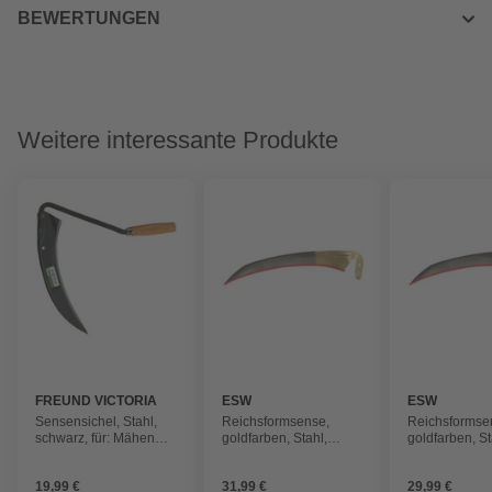
BEWERTUNGEN
Weitere interessante Produkte
FREUND VICTORIA
ESW
ESW
Sensensichel, Stahl,
Reichsformsense,
Reichsformse
schwarz, für: Mähen
goldfarben, Stahl,
goldfarben, St
von Grass
Klingenlänge: 70 cm
Klingenlänge:
19,99 €
31,99 €
29,99 €