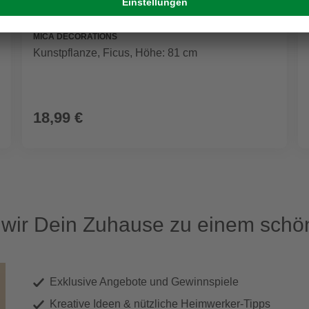
MICA DECORATIONS
Kunstpflanze, Ficus, Höhe: 81 cm
18,99 €
ir Dein Zuhause zu einem schön
Exklusive Angebote und Gewinnspiele
Kreative Ideen & nützliche Heimwerker-Tipps