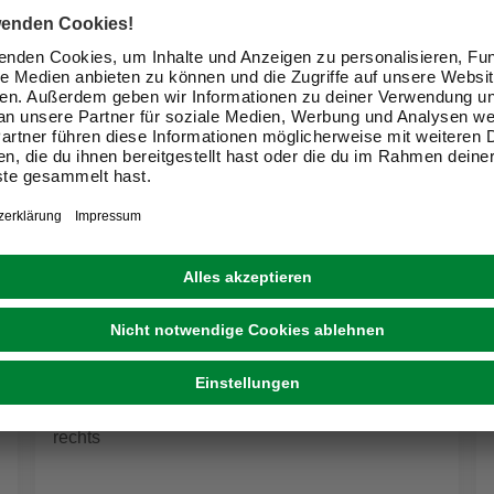
TÜRELEMENTE BORNE
Zarge, CPL weiß, Rundkante, 61 x 198.5 x 33 cm,
rechts