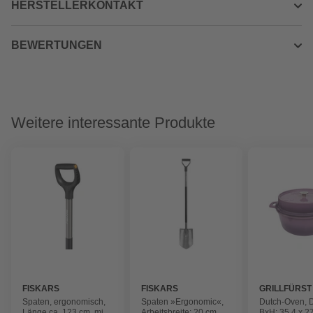
HERSTELLERKONTAKT
BEWERTUNGEN
Weitere interessante Produkte
FISKARS
FISKARS
GRILLFÜRST
Spaten, ergonomisch,
Spaten »Ergonomic«,
Dutch-Oven, D
Länge ca. 123 cm, mit
Arbeitsbreite: 20 cm,
BxH: 35,4 x 2