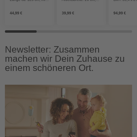
schmalem Blatt
Borstahl, für Harte
Böden und
44,99 €
39,99 €
94,99 €
Wurzelstechen
Newsletter: Zusammen
machen wir Dein Zuhause zu
einem schöneren Ort.