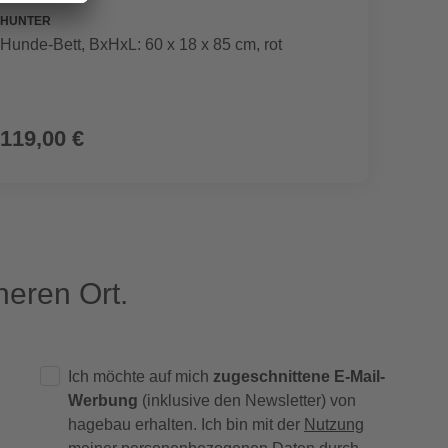
HUNTER
FREUND
Hunde-Bett, BxHxL: 60 x 18 x 85 cm, rot
Kleinh
119,00 €
5,99
eren Ort.
Ich möchte auf mich
zugeschnittene E-Mail-
Werbung
(inklusive den Newsletter) von
hagebau erhalten. Ich bin mit der
Nutzung