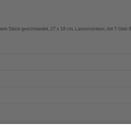
nem Stück geschmiedet, 27 x 18 cm, Lanzenzinken, mit T-Stiel 8