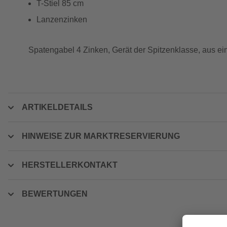
T-Stiel 85 cm
Lanzenzinken
Spatengabel 4 Zinken, Gerät der Spitzenklasse, aus ei
ARTIKELDETAILS
HINWEISE ZUR MARKTRESERVIERUNG
HERSTELLERKONTAKT
BEWERTUNGEN