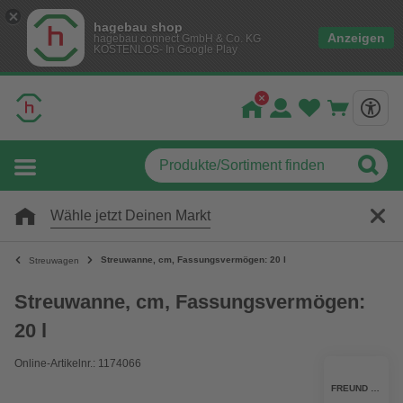
hagebau shop
Anzeigen
hagebau connect GmbH & Co. KG
KOSTENLOS- In Google Play
Wähle jetzt Deinen Markt
Streuwanne, cm, Fassungsvermögen: 20 l
Streuwagen
Streuwanne, cm, Fassungsvermögen:
20 l
Online-Artikelnr.: 1174066
FREUND VICTORIA