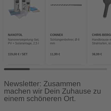
NANOTOL
CONNEX
CHRIS BER
Nanoversiegelung-Set,
Schlangenbohrer, Ø 8
Handbrause mi
PV + Solaranlage, 2,5 l
mm
Strahlarten, 
matt, mit Antik
Noppen
119,00 € / SET
11,99 €
38,99 €
Newsletter: Zusammen
machen wir Dein Zuhause zu
einem schöneren Ort.