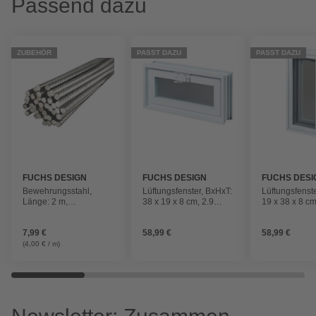
Passend dazu
ZUBEHÖR
PASST DAZU
PASST DAZU
FUCHS DESIGN
FUCHS DESIGN
FUCHS DESI
Bewehrungsstahl,
Lüftungsfenster, BxHxT:
Lüftungsfenst
Länge: 2 m,
38 x 19 x 8 cm, 2.9
19 x 38 x 8 cm
silberfarben
W/mK
W/mK
7,99 €
58,99 €
58,99 €
(4,00 € / m)