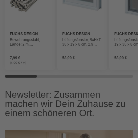
FUCHS DESIGN
FUCHS DESIGN
FUCHS DESI
Bewehrungsstahl,
Lüftungsfenster, BxHxT:
Lüftungsfenst
Länge: 2 m,
38 x 19 x 8 cm, 2.9
19 x 38 x 8 cm
silberfarben
W/mK
W/mK
7,99 €
58,99 €
58,99 €
(4,00 € / m)
Newsletter: Zusammen
machen wir Dein Zuhause zu
einem schöneren Ort.