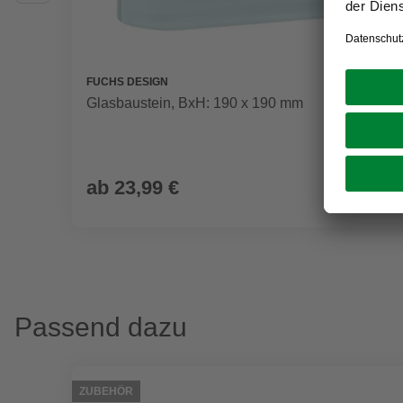
FUCHS DESIGN
Glasbaustein, BxH: 190 x 190 mm
ab
23,99 €
Passend dazu
ZUBEHÖR