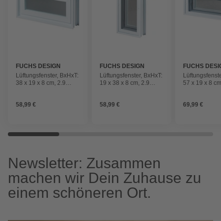
FUCHS DESIGN
FUCHS DESIGN
FUCHS DESI
Lüftungsfenster, BxHxT:
Lüftungsfenster, BxHxT:
Lüftungsfenst
38 x 19 x 8 cm, 2.9
19 x 38 x 8 cm, 2.9
57 x 19 x 8 cm
W/mK
W/mK
W/mK
58,99 €
58,99 €
69,99 €
Newsletter: Zusammen
machen wir Dein Zuhause zu
einem schöneren Ort.