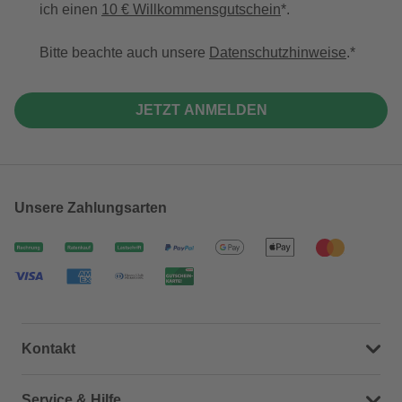
ich einen
10 € Willkommensgutschein
*.
Bitte beachte auch unsere
Datenschutzhinweise
.
JETZT ANMELDEN
Unsere Zahlungsarten
Kontakt
Dein Kontakt zu uns
Service & Hilfe