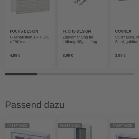
FUCHS DESIGN
FUCHS DESIGN
CONNEX
Glasbaustein, BxH: 190
Zugvorrichtung für
Stützhaken, ve
x 190 mm
Lüftungsflügel, Länge:
Stahl, goldfar
1,85 m, silberfarben
4,99 €
8,99 €
3,99 €
Passend dazu
PASST DAZU
PASST DAZU
PASST DAZU