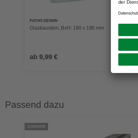
FUCHS DESIGN
Glasbaustein, BxH: 190 x 190 mm
ab
9,99 €
Passend dazu
ZUBEHÖR