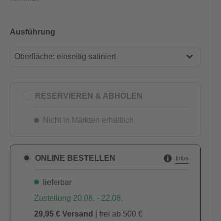
Ausführung
Oberfläche: einseitig satiniert
Oberfläche: einseitig satiniert
Oberfläche: zweiseitig satiniert
RESERVIEREN & ABHOLEN
Nicht in Märkten erhältlich
ONLINE BESTELLEN
Infos
lieferbar
Zustellung 20.08. - 22.08.
29,95 € Versand
| frei ab 500 €