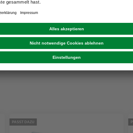
FUCHS DESIGN
Glasbaustein, BxH: 190 x 190 mm
ab
9,99 €
PASST DAZU
P