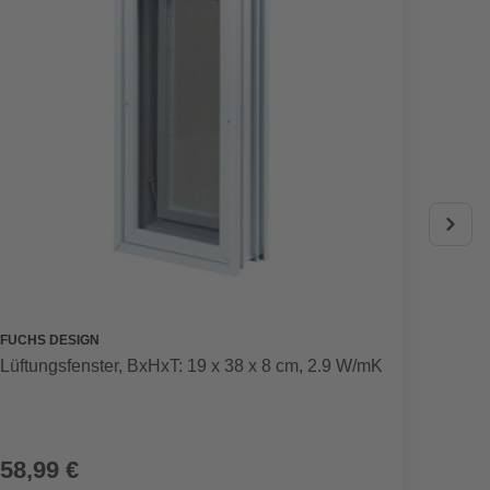
FUCHS DESIGN
FUCHS 
Lüftungsfenster, BxHxT: 19 x 38 x 8 cm, 2.9 W/mK
Lüftun
58,99 €
69,9