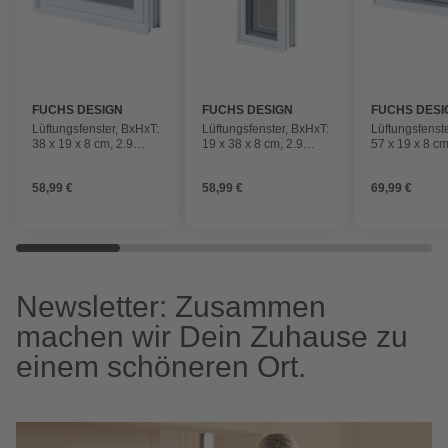
FUCHS DESIGN
FUCHS DESIGN
FUCHS DESI
Lüftungsfenster, BxHxT:
Lüftungsfenster, BxHxT:
Lüftungsfenst
38 x 19 x 8 cm, 2.9
19 x 38 x 8 cm, 2.9
57 x 19 x 8 cm
W/mK
W/mK
W/mK
58,99 €
58,99 €
69,99 €
Newsletter: Zusammen
machen wir Dein Zuhause zu
einem schöneren Ort.