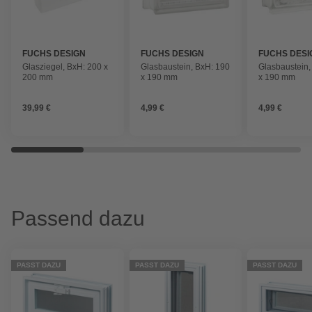
FUCHS DESIGN
FUCHS DESIGN
FUCHS DESI
Glasziegel, BxH: 200 x
Glasbaustein, BxH: 190
Glasbaustein,
200 mm
x 190 mm
x 190 mm
39,99 €
4,99 €
4,99 €
Passend dazu
PASST DAZU
PASST DAZU
PASST DAZU