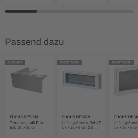
Passend dazu
ZUBEHÖR
PASST DAZU
PASST DAZU
FUCHS DESIGN
FUCHS DESIGN
FUCHS DESI
Terrassenprofil-Ecke,
Lüftungsfenster, BxHxT:
Lüftungsfenst
BxL: 20 x 20 cm,
57 x 19 x 8 cm, 2.9
57 x 38 x 8 cm
Edelstahl
W/mK
W/mK