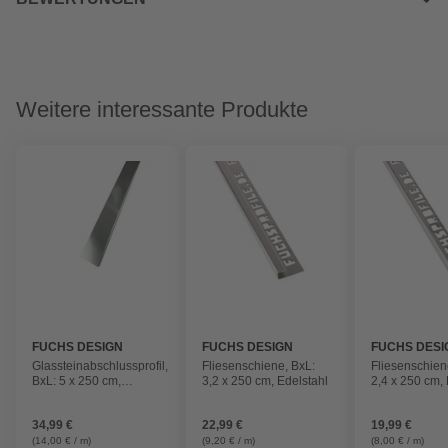
Weitere interessante Produkte
FUCHS DESIGN
FUCHS DESIGN
FUCHS DESI
Glassteinabschlussprofil,
Fliesenschiene, BxL:
Fliesenschien
BxL: 5 x 250 cm,
3,2 x 250 cm, Edelstahl
2,4 x 250 cm, 
Edelstahl
34,99 €
22,99 €
19,99 €
(14,00 € / m)
(9,20 € / m)
(8,00 € / m)