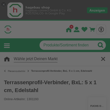
hagebau shop
Anzeigen
hagebau connect GmbH & Co. KG
KOSTENLOS- In Google Play
Wähle jetzt Deinen Markt
Terrassenprofil-Verbinder, BxL: 5 x 1 cm, Edelstahl
Fliesenzubehör
Terrassenprofil-Verbinder, BxL: 5 x 1
cm, Edelstahl
Online-Artikelnr.: 1301193
FUCHS DESIGN