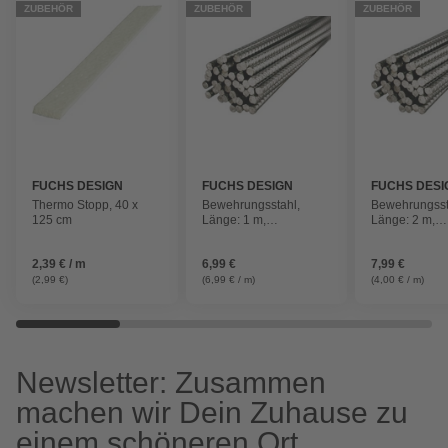
ZUBEHÖR
ZUBEHÖR
ZUBEHÖR
FUCHS DESIGN
FUCHS DESIGN
FUCHS DESI
Thermo Stopp, 40 x
Bewehrungsstahl,
Bewehrungsst
125 cm
Länge: 1 m,
Länge: 2 m,
silberfarben
silberfarben
2,39 € / m
6,99 €
7,99 €
(2,99 €)
(6,99 € / m)
(4,00 € / m)
Newsletter: Zusammen
machen wir Dein Zuhause zu
einem schöneren Ort.