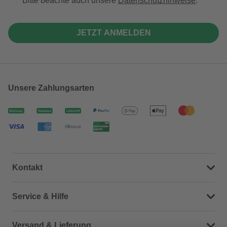
Bitte beachte auch unsere
Datenschutzhinweise
.
JETZT ANMELDEN
Unsere Zahlungsarten
Kontakt
Dein Kontakt zu uns
Service & Hilfe
Häufige Fragen (FAQ)
Versand & Lieferung