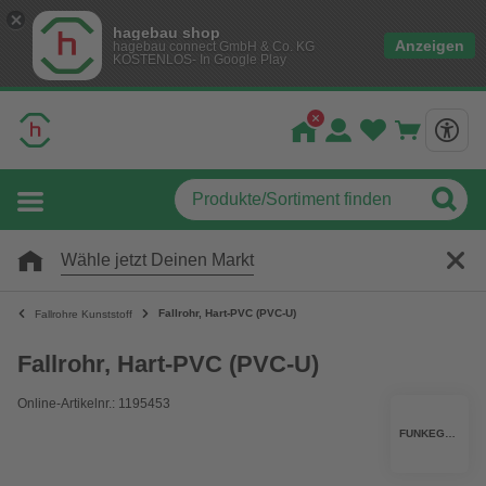
hagebau shop
Anzeigen
hagebau connect GmbH & Co. KG
KOSTENLOS- In Google Play
Wähle jetzt Deinen Markt
Fallrohr, Hart-PVC (PVC-U)
Fallrohre Kunststoff
Fallrohr, Hart-PVC (PVC-U)
Online-Artikelnr.: 1195453
FUNKEGRUPPE